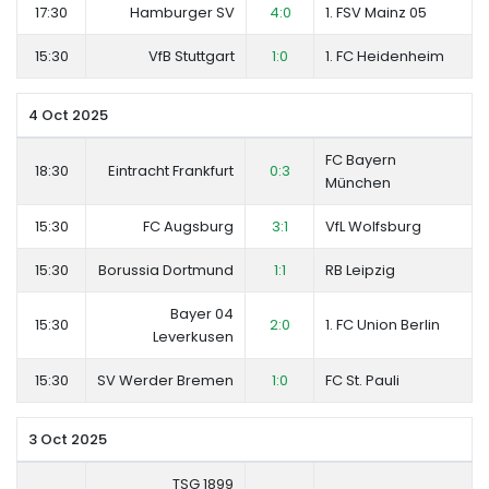
17:30
Hamburger SV
4:0
1. FSV Mainz 05
15:30
VfB Stuttgart
1:0
1. FC Heidenheim
4 Oct 2025
FC Bayern
18:30
Eintracht Frankfurt
0:3
München
15:30
FC Augsburg
3:1
VfL Wolfsburg
15:30
Borussia Dortmund
1:1
RB Leipzig
Bayer 04
15:30
2:0
1. FC Union Berlin
Leverkusen
15:30
SV Werder Bremen
1:0
FC St. Pauli
3 Oct 2025
TSG 1899