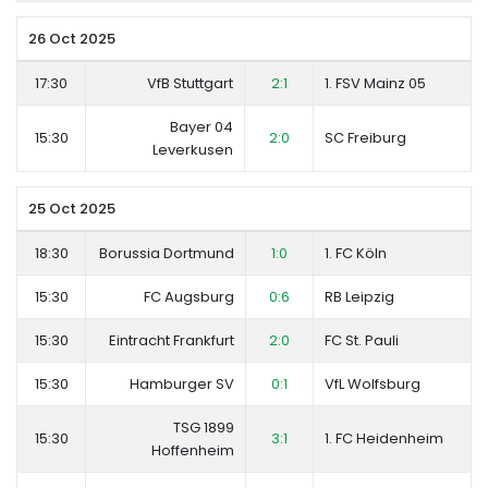
26 Oct 2025
17:30
VfB Stuttgart
2:1
1. FSV Mainz 05
Bayer 04
15:30
2:0
SC Freiburg
Leverkusen
25 Oct 2025
18:30
Borussia Dortmund
1:0
1. FC Köln
15:30
FC Augsburg
0:6
RB Leipzig
15:30
Eintracht Frankfurt
2:0
FC St. Pauli
15:30
Hamburger SV
0:1
VfL Wolfsburg
TSG 1899
15:30
3:1
1. FC Heidenheim
Hoffenheim