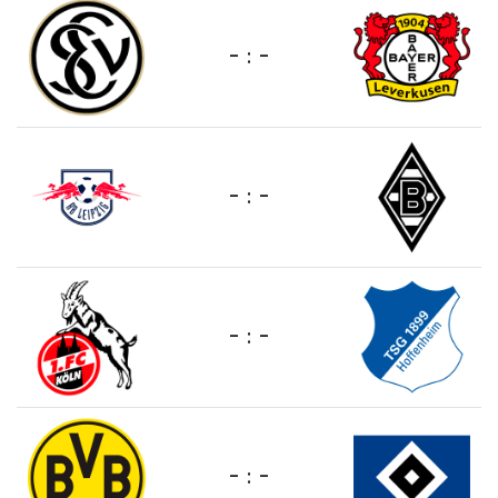
- : -
- : -
- : -
- : -