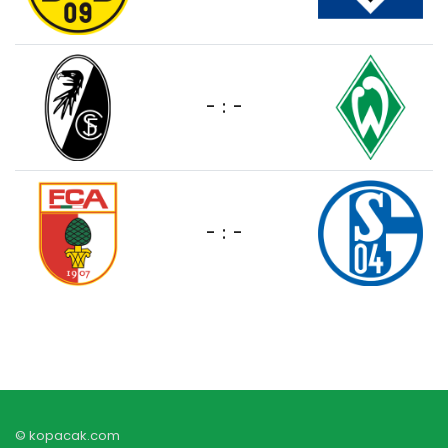
- : -
- : -
© kopacak.com