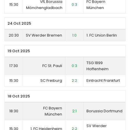
VfL Borussia
FC Bayern
15:30
0:3
Mönchengladbach
München
24 Oct 2025
20:30
SV Werder Bremen
1:0
1. FC Union Berlin
19 Oct 2025
TSG 1899
17:30
FC St. Pauli
0:3
Hoffenheim
15:30
SC Freiburg
2:2
Eintracht Frankfurt
18 Oct 2025
FC Bayern
18:30
2:1
Borussia Dortmund
München
SV Werder
15:30
1. FC Heidenheim
2:2