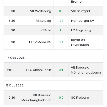
Bremen
15:30
VfL Wolfsburg
0:3
VfB Stuttgart
15:30
RB Leipzig
2:1
Hamburger SV
15:30
1. FC Köln
1:1
FC Augsburg
Bayer 04
15:30
1. FSV Mainz 05
3:4
Leverkusen
17 Oct 2025
VfL Borussia
20:30
1. FC Union Berlin
3:1
Mönchengladbach
5 Oct 2025
VfL Borussia
19:30
0:0
SC Freiburg
Mönchengladbach